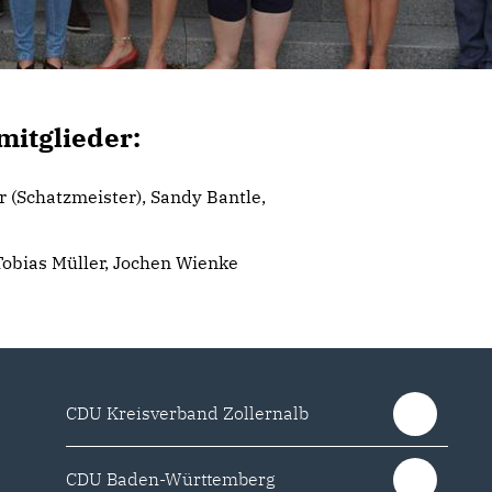
mitglieder:
r (Schatzmeister), Sandy Bantle,
obias Müller, Jochen Wienke
CDU Kreisverband Zollernalb
CDU Baden-Württemberg